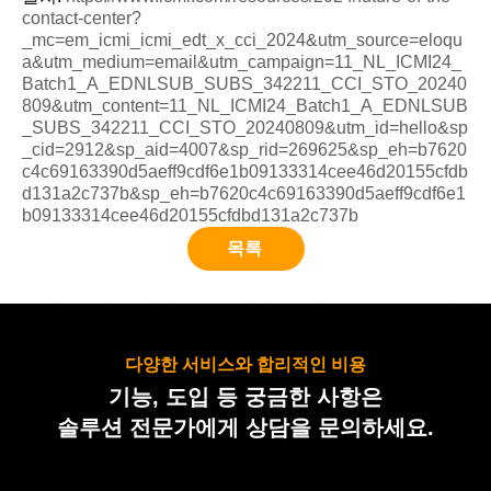
contact-center?
_mc=em_icmi_icmi_edt_x_cci_2024&utm_source=eloqu
a&utm_medium=email&utm_campaign=11_NL_ICMI24_
Batch1_A_EDNLSUB_SUBS_342211_CCI_STO_20240
809&utm_content=11_NL_ICMI24_Batch1_A_EDNLSUB
_SUBS_342211_CCI_STO_20240809&utm_id=hello&sp
_cid=2912&sp_aid=4007&sp_rid=269625&sp_eh=b7620
c4c69163390d5aeff9cdf6e1b09133314cee46d20155cfdb
d131a2c737b&sp_eh=b7620c4c69163390d5aeff9cdf6e1
b09133314cee46d20155cfdbd131a2c737b
목록
다양한 서비스와 합리적인 비용
기능, 도입 등 궁금한 사항은
솔루션 전문가에게 상담을 문의하세요.